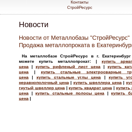
Контакты
СтройРесурс
Новости
Новости от Металлобазы "СтройРесурс"
Продажа металлопроката в Екатеринбур
На металлобазе СтройРесурс в г. Екатеринбур
можете купить металлопрокат: |
купить арма
цена
|
купить рифленый лист цена
|
купить кат
цена
|
купить стальные электросварные тр
цена
|
купить стальные углы цена
|
купить уг
неравнополочный цена
|
купить швеллера цена
|
ку
гнутый швеллер цена
|
купить квадрат цена
|
купить 
цена
|
купить стальные полосы цена
|
купить б
цена
|