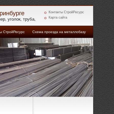
ринбурге
Контакты СтройРесурс
Карта сайта
р, уголок, труба,
 СтройРесурс
Схема проезда на металлобазу