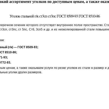
ий ассортимент уголков по доступным ценам, а также оказы
Уголок стальной г/к ст3сп ст3пс ГОСТ 8509-93 ГОСТ 8510-86
речном сечении которого отсутствует внутреннее полое пространство. Ста
ст3сп, ст3пс, ст 5пс, Ст6, 3сп5 и др. и из низколегированной стали повыше
ам:
ный (г/к) — ГОСТ 8509-93;
СТ 8510-86;
1-93;
772-93.
ым ценам, а также оказываем услуги по резке уголков из стали в размер и 
альные уголки других размеров.