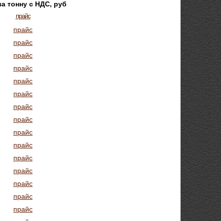
за тонну с НДС, руб
прайс
прайс
прайс
прайс
прайс
прайс
прайс
прайс
прайс
прайс
прайс
прайс
прайс
прайс
прайс
прайс