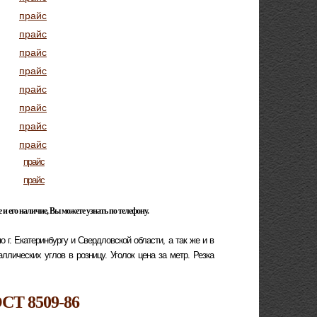
прайс
прайс
прайс
прайс
прайс
прайс
прайс
прайс
прайс
прайс
 и его наличие, Вы можете узнать по телефону.
г. Екатеринбургу и Свердловской области, а так же и в
ллических углов в розницу. Уголок цена за метр. Резка
СТ 8509-86