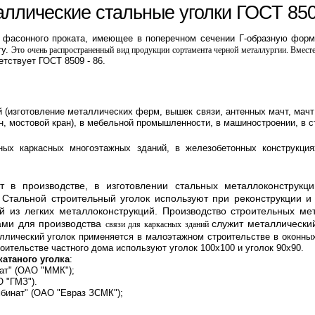
ллические стальные уголки ГОСТ 85
 фасонного проката, имеющее в поперечном сечении Г-образную фор
гу.
Это очень распространенный вид продукции сортамента черной металлургии.
Вместе
тствует ГОСТ 8509 - 86.
 (
изготовление металлических ферм, вышек связи, антенных мачт, мачт
ан, мостовой кран), в мебельной промышленности, в машиностроении, в с
ных каркасных многоэтажных зданий, в железобетонных конструкция
т в производстве, в изготовлении стальных металлоконструкци
 Стальной строительный уголок используют при реконструкции 
 из легких металлоконструкций. Производство строительных ме
ами для производства
служит металлически
связи для каркасных зданий
ллический уголок применяется в малоэтажном строительстве в оконны
оительстве частного дома используют уголок 100х100 и уголок 90х90.
атаного уголка
:
ат" (ОАО "ММК");
 "ГМЗ").
бинат" (ОАО "Евраз ЗСМК");