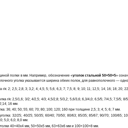
щиной полки в мм. Например, обозначение «
уголок стальной 50×50×5
» озна
лочного уголка указывается ширина обеих полок, для равнополочного — одно
 2,5; 2,8; 3; 3,2; 4; 4,5; 5; 5,6; 6,3; 7; 7,5; 8; 9; 10; 11; 12,5; 14; 16; 18; 20; 22;
2,5/1,6; 3/2; 4/2,5; 4/3; 4,5/2,8; 5/3,2; 5,6/3,6; 6,3/4,0; 6,5/5; 7/4,5; 7,5/5; 8/5; 
12;14; 16 мм.
36; 40; 50; 55; 60; 70; 80; 100; 120; 160 при толщине 2,5; 3; 4; 5; 6; 7 мм.
ка: 32/25; 40/25; 50/35; 60/40; 70/50; 80/63; 85/35; 85/67; 90/70; 100/65; 10
; 5,0; 6,0; 8,0 мм.
олки 40×40х4 мм, 50×50х5 мм, 63×63х6 мм и 100×100×8 мм.