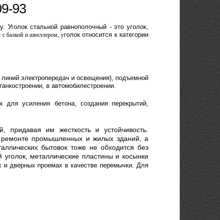
09-93
му.
Уголок стальной равнополочный - это уголок,
голок относится к категории
 с балкой и швеллером, у
 линий электропередач и освещения)
, подъемной
танкостроении, в автомобилестроении.
х для усиления бетона, создания перекрытий,
й, придавая им жесткость и устойчивость.
и ремонте промышленных и жилых зданий, а
таллических бытовок тоже не обходится без
й уголок, металлические пластины и косынки
х и дверных проемах в качестве перемычки. Для