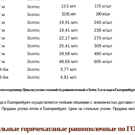
13,5 м/п
170 кг/шт
2 м
3сп/пс
15,81 м/п
190 кг/шт
2 м
3сп/пс
2 м
3сп/пс
19,91 м/п
240 кг/шт
2 м
3сп/пс
19,41 м/п
238 кг/шт
2 м
3сп/пс
22,17 м/п
270 кг/шт
2 м
3сп/пс
25,41 м/п
309 кг/шт
2 м
3сп/пс
39,58 м/п
480 кг/шт
2 м
3сп/пс
48,65 м/п
605 кг/шт
 3-6м
3сп/пс
3,77 м/п
 3-6м
3сп/пс
4,81 м/п
том и в розницу.
Цены на уголок стальной г/к равнополочный ст3сп/пс-5 со склада в Екатеринбурге
да в Екатеринбурге осуществляется любыми объемами с возможностью доставки по 
. Продажа уголка оптом в Екатеринбурге. Цена на стальные уголки. Продажа мета
альные горячекатаные равнополочные по ГО