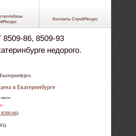
еталлобазы
Контакты СтройРесурс
ойРесурс
 8509-86, 8509-93
катеринбурге недорого.
Екатеринбурге.
цена в Екатеринбурге
-листе.
и.
8509-86)
93)