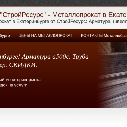
"СтройРесурс" - Металлопрокат в Екате
окат в Екатеринбурге от СтройРесурс: Арматура, швелле
бурге
ЦЕНЫ НА МЕТАЛЛОПРОКАТ
КОНТАКТЫ Металлобазы
бурге! Арматура а500с. Труба
зка и рубка! Крытый склад!
лер. СКИДКИ.
ка по области!
ый мониторинг рынка
 размер покупки не
док на услуги
артнерские отношения!