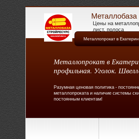
Металлобаза 
Цены на металлопр
лист, полоса
Металлопрокат в Екатерин
Металлопрокат в Екатерин
Максимум преимуществ! Ре
профильная. Уголок. Швел
Быстрая погрузка! Достав
Разумная ценовая политика - постоянн
Особое отношение к каждому клиенту -
металлопроката и наличие системы ски
важен, для нас важны долгосрочные п
постоянным клиентам!