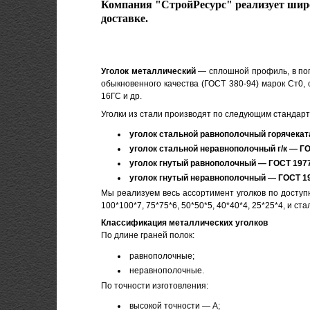
Компания "СтройРесурс" реализует широк
доставке.
Уголок металлический
— сплошной профиль, в попе
обыкновенного качества (ГОСТ 380-94) марок Ст0, 
16ГС и др.
Уголки из стали производят по следующим стандарт
уголок стальной равнополочный горячеката
уголок стальной неравнополочный г/к — ГО
уголок гнутый равнополочный — ГОСТ 1977
уголок гнутый неравнополочный — ГОСТ 19
Мы реализуем весь ассортимент уголков по доступн
100*100*7, 75*75*6, 50*50*5, 40*40*4, 25*25*4, и ст
Классификация металлических уголков
По длине граней полок:
равнополочные;
неравнополочные.
По точности изготовления:
высокой точности — А;