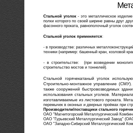
Мета
Стальной уголок
- это металлическое изделие
полки которого по своей ширине равны друг дру
фасонного проката, равнополочный уголок соотве
Стальной уголок применяется
:
- в производстве: различных металлоконструкций
техники (например: башенный кран, козловой кр
- в строительстве: (при возведении монолит
строительство мостов и тоннелей).
Стальной горячекатаный уголок использую
Строительно-монтажное управление (СМУ).
также сооружений быстровозводимых зданий
использования стальных уголков. Материал
изготавливаемые из листового проката.
Мета
перемычек в оконных и дверных проёмах при стр
Производители/поставщики стального горячек
ОАО "Магнитогорский Металлургический Комбин
ОАО "Гурьевский Металлургический Завод" (ОАО
ОАО "Западно-Сибирский Металлургический Ком