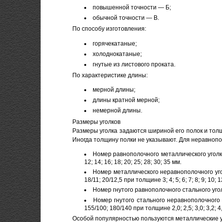
повышенной точности — Б;
обычной точности — B.
По способу изготовления:
горячекатаные;
холоднокатаные;
гнутые из листового проката.
По характеристике длины:
мерной длины;
длины кратной мерной;
немерной длины.
Размеры уголков
Размеры уголка задаются шириной его полок и тол
Иногда толщину полки не указывают. Для неравнопо
Номер равнополочного металлического уголка г/к: 2;
12; 14; 16; 18; 20; 25; 28; 30; 35 мм.
Номер металлического неравнополочного уголка г/к: 
18/11; 20/12,5 при толщине 3; 4; 5; 6; 7; 8; 9; 10; 
Номер гнутого равнополочного стального уголка: 
Номер гнутого стального неравнополочного угол
155/100; 180/140 при толщине 2,0; 2,5; 3,0; 3,2; 4,0
Особой популярностью пользуются металлические уг