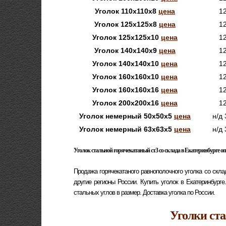
Уголок 110х110х8
цена
1
Уголок 125х125х8
цена
1
Уголок 125х125х10
цена
1
Уголок 140х140х9
цена
1
Уголок 140х140х10
цена
1
Уголок 160х160х10
цена
1
Уголок 160х160х16
цена
1
Уголок 200х200х16
цена
1
Уголок немерный 50х50х5
цена
н/д
Уголок немерный 63х63х5
цена
н/д
Уголок стальной горячекатаный ст3 со склада в Екатеринбурге
оп
Продажа горячекатаного равнополочного уголка со скла
другие регионы России. Купить уголок в Екатеринбурге
стальных углов в размер. Доставка уголка по России.
Уголки ст