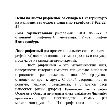
Цены на листы рифленые со склада в Екатеринбурге
их наличие, вы можете узнать по телефону: 8-922-22-
41
Лист горячекатаный рифленый ГОСТ 8568-77.
стальной рифленый чечевица. Лист рифле
Екатеринбург.
Лист рифленый
(на профессиональном сленге – лист
рифлёнка) является одним из самых простых и популя
продуктов на рынке металлоизделий.
Лист рифленый
– это металлический лист
поверхности которого имеются специально выполне
неровности, расположенные под 90 градусов
отношению друг к другу. С одной стороны лист и
ровную, гладкую поверхность, а с другой сто
наносятся риски (рифли).
Применение
листов
рифл
Основные области
применения
листа
рифлёного:
Лист рифл
для производства самых раз
применяется
металлоконструкций.
Из рифленого листа та