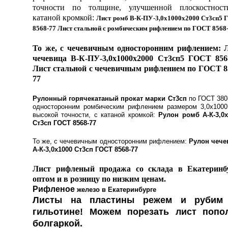
точности по толщине, улучшенной плоскостнос
катаной кромкой:
Лист ромб В-К-ПУ-3,0х1000х2000 Ст3сп5
8568-77 Лист стальной с ромбическим рифлением по ГОСТ 8568
То же, с чечевичным односторонним рифлением:
чечевица В-К-ПУ-3,0х1000х2000 Ст3сп5 ГОСТ 856
Лист стальной с чечевичным рифлением по ГОСТ 8
77
Рулонный горячекатаный прокат марки Ст3сп
по ГОСТ 380
односторонним ромбическим рифлением размером 3,0х1000
высокой точности, с катаной кро
мкой:
Рулон ромб А-К-3,0х
Ст3сп ГОСТ 8568-77
То же, с чечевичным односторонним рифлением:
Рулон чече
А-К-3,0х1000 Ст3сп ГОСТ 8568-77
Лист рифленый продажа со склада в Екатеринб
оптом и в розницу по низким ценам.
Рифленое
железо
в Екатеринбурге
Листы на пластины режем и рубим
гильотине! Можем порезать лист попо
болгаркой.