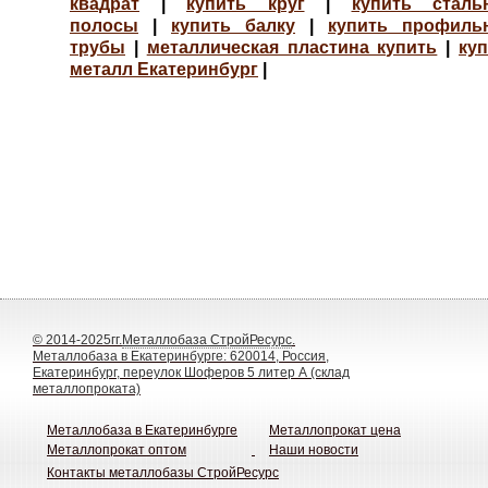
квадрат
|
купить круг
|
купить сталь
полосы
|
купить балку
|
купить профиль
трубы
|
металлическая пластина купить
|
ку
металл Екатеринбург
|
© 2014-2025гг.
Металлобаза СтройРесурс
.
Металлобаза в Екатеринбурге: 620014, Россия,
Екатеринбург, переулок Шоферов 5 литер А (склад
металлопроката)
Металлобаза в Екатеринбурге
Металлопрокат цена
Металлопрокат оптом
Наши новости
Контакты металлобазы СтройРесурс