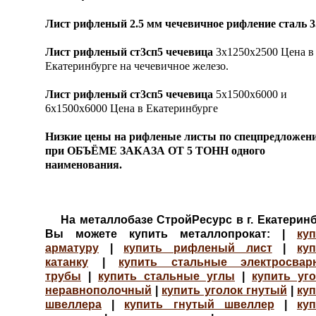
Лист рифленый 2.5 мм чечевичное рифление сталь 3
Лист
рифленый
ст3сп5 чечевица
3х1250х2500 Цена в
Екатеринбурге на чечевичное железо.
Лист
рифленый
ст3сп5 чечевица
5х1500х6000 и
6х1500х6000 Цена в Екатеринбурге
Низкие цены на рифленые листы по спецпредложен
при ОБЪЁМЕ ЗАКАЗА ОТ 5 ТОНН одного
наименования.
На металлобазе СтройРесурс в г. Екатеринб
Вы можете купить металлопрокат: |
ку
арматуру
|
купить рифленый лист
|
ку
катанку
|
купить стальные электросвар
трубы
|
купить стальные углы
|
купить уг
неравнополочный
|
купить уголок гнутый
|
ку
швеллера
|
купить гнутый швеллер
|
ку