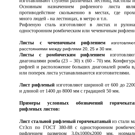
изготавливают ступени различных лестниц, настилы и 
Основным назначением рифленого листа явля
противодействие скольжению в местах, где прох
много людей - на лестницах, в метро и т.п.
Рифленую сталь изготовляют в листах и рулон
односторонним ромбическим или чечевичным рифлени
Листы с чечевичным рифлением
изготовля
расстояниями между рифлями 20, 25 и 30 мм.
Листы с ромбическим рифлением
изготовляю
диагоналями ромба (23 – 30) x (60 - 70) мм. Конфигур
рифлей и расположение больших диагоналей ромба в
или поперек листа устанавливаются изготовителями.
Лист рифленый
изготовляют шириной от 600 до 220
и длиной от 1400 до 8000 мм с градацией 50 мм.
Примеры условных обозначений горячеката
рифленых листов:
Лист стальной рифленый горячекатаный
из стали м
Ст3сп по ГОСТ 380-88 с односторонним ромбиче
рифлением размером 3,0х1000х2000 мм, нормал