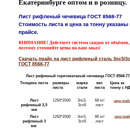
Екатеринбурге оптом и в розницу.
Лист рифленый чечевица ГОСТ 8568-77
Стоимость листа и цена за тонну указаны 
прайсе.
ВНИМАНИЕ! Действует система скидок от объёмов,
поэтому уточняйте цены на ваш заказ!
Скачать прайс на лист рифленый сталь 3пс5/3
ГОСТ 8568-77
Лист рифленый горячекатаный чечевица ГОСТ 8568-77
Толщина листа
размеры
марка
вес
Цена за
листа
стали
листа
тонну с Н
Лист
1250*2500
3пс5,
68 кг/
цена прай
рифленый 2,5
3сп5
лист
мм
Лист
1250*2500
3пс5,
80 кг/
цена прай
рифленый 3
3сп5
лист
мм