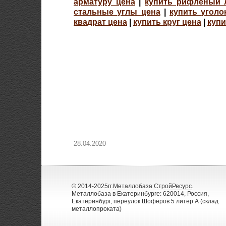
арматуру цена
|
купить рифленый 
стальные углы цена
|
купить угол
квадрат цена
|
купить круг цена
|
купи
28.04.2020
© 2014-2025гг.
Металлобаза СтройРесурс
.
Металлобаза в Екатеринбурге: 620014, Россия,
Екатеринбург, переулок Шоферов 5 литер А (склад
металлопроката)