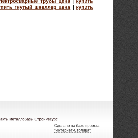
электросварные трубы цена
|
купить
упить гнутый швеллер цена
|
купить
такты металлобазы СтройРесурс
Сделано на базе проекта
"Интернет-Столица"