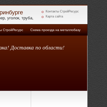
ринбурге
Контакты СтройРесурс
Карта сайта
р, уголок, труба,
 СтройРесурс
Схема проезда на металлобазу
зка! Доставка по области!