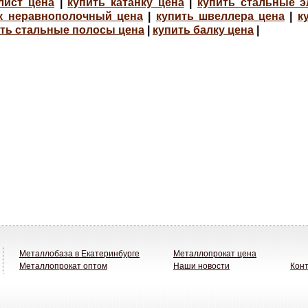
лист цена
|
купить катанку цена
|
купить стальные 
ок неравнополочный цена
|
купить швеллера цена
|
к
ть стальные полосы цена
|
купить балку цена
|
Металлобаза в Екатеринбурге
Металлопрокат цена
Металлопрокат оптом
Наши новости
Кон