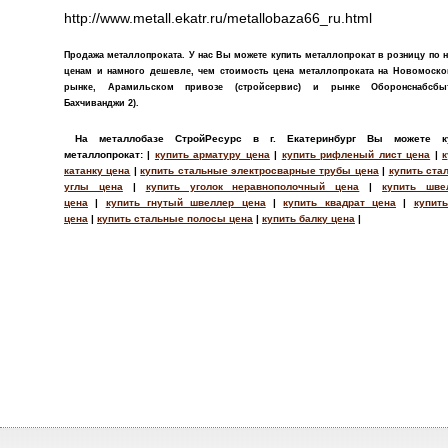
http://www.metall.ekatr.ru/metallobaza66_ru.html
Продажа металлопроката. У нас Вы можете купить металлопрокат в розницу по 
ценам и намного дешевле, чем стоимость цена металлопроката на Новомоск
рынке, Арамильском привозе (стройсервис) и рынке Оборонснабсбы
Бахчиванджи 2).
На металлобазе СтройРесурс в г. Екатеринбург Вы можете к
металлопрокат: |
купить арматуру цена
|
купить рифленый лист цена
|
к
катанку цена
|
купить стальные электросварные трубы цена
|
купить ста
углы цена
|
купить уголок неравнополочный цена
|
купить шве
цена
|
купить гнутый швеллер цена
|
купить квадрат цена
|
купить
цена
|
купить стальные полосы цена
|
купить балку цена
|