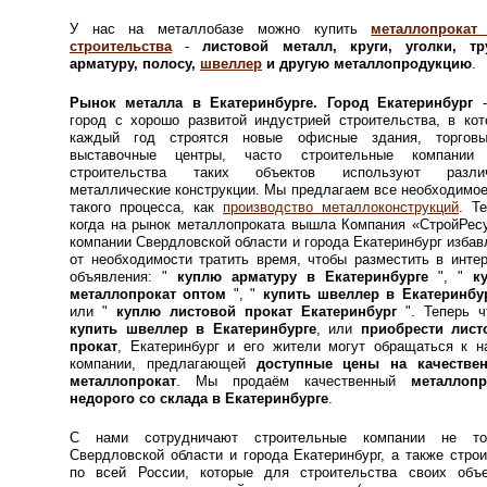
У нас на металлобазе можно купить
металлопрокат
строительства
-
листовой металл, круги, уголки, тр
арматуру, полосу,
швеллер
и другую металлопродукцию
.
Рынок металла в Екатеринбурге. Город Екатеринбург
-
город с хорошо развитой индустрией строительства, в ко
каждый год строятся новые офисные здания, торгов
выставочные центры, часто строительные компании
строительства таких объектов используют разли
металлические конструкции. Мы предлагаем все необходимо
такого процесса, как
производство металлоконструкций
. Т
когда на рынок металлопроката вышла Компания
«СтройРес
компании Свердловской области и города Екатеринбург изба
от необходимости тратить время, чтобы разместить в инте
объявления: "
куплю арматуру в Екатеринбурге
", "
к
металлопрокат оптом
", "
купить швеллер в Екатеринбу
или "
куплю листовой прокат Екатеринбург
". Теперь ч
купить швеллер в Екатеринбурге
, или
приобрести лист
прокат
, Екатеринбург и его жители могут обращаться к н
компании, предлагающей
доступные цены на качестве
металлопрокат
. Мы продаём качественный
металлопр
недорого со склада в Екатеринбурге
.
С нами сотрудничают строительные компании не то
Свердловской области и города Екатеринбург, а также стро
по всей России, которые для строительства своих объе