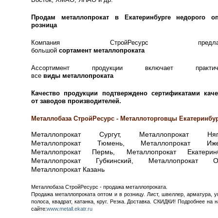
Продам металлопрокат в Екатеринбурге недорого о
розница
Компания СтройРесурс предлаг
большой
сортамент
металлопроката
Ассортимент продукции включает практиче
все
виды
металлопроката
Качество продукции подтверждено сертификатами каче
от заводов производителей.
Металлобаза СтройРесурс - Металлоторговцы Екатеринбу
Металлопрокат Сургут, Металлопрокат Няга
Металлопрокат Тюмень, Металлопрокат Ижев
Металлопрокат Пермь, Металлопрокат Екатеринб
Металлопрокат Губкинский, Металлопрокат О
Металлопрокат Казань
Металлобаза СтройРесурс - продажа металлопроката.
Продажа металлопроката оптом и в розницу. Лист, швеллер, арматура, у
полоса, квадрат, катанка, круг. Резка. Доставка. СКИДКИ! Подробнее на
сайте:
www.metall.ekatr.ru