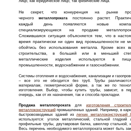
лицо, как юридическое лицо, так физические лица.
Не секрет, что конкуренция на рынке про
черного
постоянно растет. Практич
металлопроката
каждый день появляются новые компан
специализирующиеся на продаже металлопрок
Сложившаяся ситуация объясняется тем, что в насто
время практически ни один вид промышленности не м
обойтись без использования металла. Кроме всех в
строительства, в большей или в меньшей сте
металлические изделия используются в пище
промышленности, водоснабжении и газоснабжении.
Системы отопления и водоснабжения, канализации и газопро
– все это не обходится без труб.
Трубы различаютс
материалам, геометрической форме, а так же по технол
изготовления. Выбор, чтобы купить трубы, зависит, в пе
очередь, как от их назначения, так и способа прокладки.
Продажа металлопроката
для
изготовления строител
металлоконструкций
промышленных зданий. Например, в кар
быстровозводимых зданий из
легких металлоконструкций
используется: уголок металлический, стальной гладкий л
профильные трубы,
двутавровая балка, швеллер стальной,
Весь перечень необходимого металлопроката может быть за