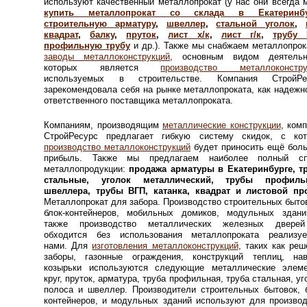
используют качественный металлопрокат (у нас они всегда 
купить металлопрокат со склада в Екатеринбу
строительную арматуру
,
швеллер
,
стальной уголок
,
квадрат
,
балку
,
пруток
,
лист х/к
,
лист г/к
,
трубу 
профильную трубу
и др.). Также мы снабжаем металлопро
заводы металлоконструкций
, основным видом деятельн
которых является
производство металлоконстру
используемых в строительстве. Компания СтройРе
зарекомендовала себя на рынке металлопроката, как надежн
ответственного поставщика металлопроката.
Компаниям, производящим
металлические конструкции
, ком
СтройРесурс предлагает гибкую систему скидок, с кот
производство металлоконструкций
будет приносить ещё бол
прибыль. Также мы предлагаем наиболее полный сп
металлопродукции:
продажа арматуры в Екатеринбурге, т
стальные, уголок металлический, трубы профиль
швеллера, трубы ВГП, катанка, квадрат и листовой пр
Металлопрокат для забора. Производство строительных быто
блок-контейнеров, мобильных домиков, модульных здани
также производство металлических железных двере
обходится без использования металлопроката реализуе
нами.
Для
изготовления металлоконструкций
, таких как реш
заборы, газонные ограждения, конструкций теплиц, нав
козырьки используются следующие металлические элеме
круг, пруток, арматура, труба профильная, труба стальная, уг
полоса и швеллер. Производители строительных бытовок, 
контейнеров, и модульных зданий используют для произво