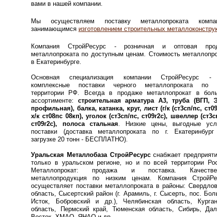
вами в нашей компании.
Мы осуществляем поставку металлопроката компа
занимающимся
изготовлением строительных металлоконстру
Компания СтройРесурс - розничная и оптовая про
металлопроката по доступным ценам. Стоимость металлопр
в Екатеринбурге.
Основная специализация компании
СтройРесурс
- 
комплексные поставки черного металлопроката по 
территории РФ. Всегда в продаже металлопрокат в бол
ассортименте:
строительная арматура А3, труба (ВГП, Э
профильная), балка, катанка, круг, лист (г/к (ст3сп/пс, ст09
х/к ст08пс 08кп), уголок (ст3сп/пс, ст09г2с), швеллер (ст3с
ст09г2с), полоса стальная
. Низкие цены, выгодные усл
поставки (доставка металлопроката по г. Екатеринбург
загрузке 20 тонн - БЕСПЛАТНО).
Уральская Металлобаза СтройРесурс
снабжает предприяти
только в уральском регионе, но и по всей территории Ро
Металлопрокат: продажа и поставка. Качестве
металлопродукция по низким ценам. Компания СтройРе
осуществляет поставки металлопроката в районы: Свердло
область, Сысертский район (г. Арамиль, г. Сысерть, пос. Бо
Исток, Бобровский и др.), Челябинская область, Курган
область, Пермский край, Тюменская область, Сибирь, Дал
Восток, ХМАО, ЯНАО и др.