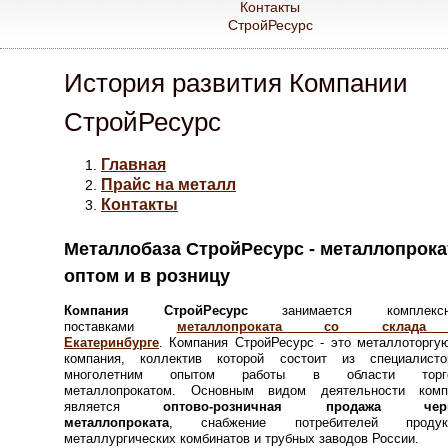
Контакты
СтройРесурс
История развития Компании
СтройРесурс
Главная
Прайс на металл
Контакты
Металлобаза СтройРесурс - металлопрока
оптом и в розницу
Компания
СтройРесурс
занимается комплексн
поставками
металлопроката со склад
Екатеринбурге
.
Компания
СтройРесурс
- это металлоторгу
компания, коллектив которой состоит из специалист
многолетним опытом работы в области торго
металлопрокатом. Основным видом деятельности комп
является
оптово-розничная продажа черн
металлопроката
,
снабжение потребителей продук
металлургических комбинатов и трубных заводов России.