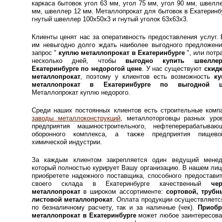
каркаса бытовок угол 63 мм, угол 75 мм, угол 90 мм, швелл
мм, швеллер 12 мм. Металлопрокат для бытовок в Екатеринб
гнутый швеллер 100х50х3 и гнутый уголок 63х63х3.
Клиенты ценят нас за оперативность предоставления услуг.
им невыгодно долго ждать наиболее выгодного предложени
запрос "
куплю металлопрокат в Екатеринбурге
", или потр
несколько дней, чтобы
выгодно купить швелл
Екатеринбурге по недорогой цене
. У нас существуют
скидк
металлопрокат
, поэтому у клиентов есть возможность
ку
металлопрокат в Екатеринбурге по выгодной ц
Металлопрокат куплю недорого.
Среди наших постоянных клиентов есть строительные комп
заводы металлоконструкций
, металлоторговцы разных уров
предприятия машиностроительного, нефтеперерабатывающ
оборонного комплекса, а также предприятия пищев
химической индустрии.
За каждым клиентом закрепляется один ведущий менед
который полностью курирует Вашу организацию. В нашем ли
приобретете надежного поставщика, способного предостави
своего склада в Екатеринбурге качественный
че
металлопрокат
в широком ассортименте:
сортовой, трубн
листовой металлопрокат
. Оплата продукции осуществляетс
по безналичному расчету, так и за наличные (чек).
Приобр
металлопрокат в Екатеринбурге
может любое заинтересова