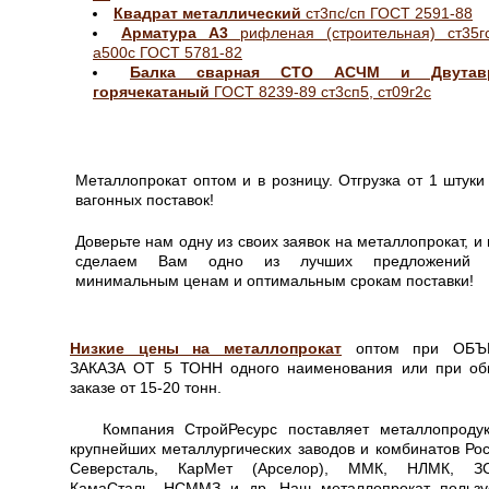
Квадрат металлический
ст3пс/сп ГОСТ 2591-88
Арматура А3
рифленая (строительная) ст35гс
а500с ГОСТ 5781-82
Балка сварная СТО АСЧМ и Двутав
горячекатаный
ГОСТ 8239-89 ст3сп5, ст09г2с
Металлопрокат оптом и в розницу. Отгрузка от 1 штуки
вагонных поставок!
Доверьте нам одну из своих заявок на металлопрокат, и
сделаем Вам одно из лучших предложений 
минимальным ценам и оптимальным срокам поставки!
Низкие цены на металлопрокат
оптом при ОБЪ
ЗАКАЗА ОТ 5 ТОНН одного наименования или при о
заказе от 15-20 тонн.
Компания СтройРесурс поставляет металлопроду
крупнейших металлургических заводов и комбинатов Рос
Северсталь, КарМет (Арселор), ММК, НЛМК, З
КамаСталь, НСММЗ и др. Наш металлопрокат пользу