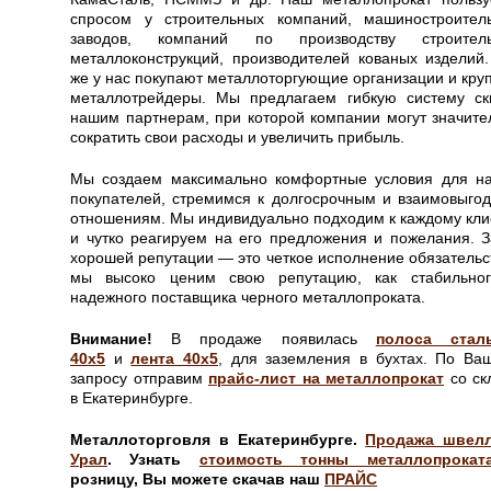
спросом у строительных компаний, машиностроител
заводов, компаний по производству строител
металлоконструкций, производителей кованых изделий.
же у нас покупают металлоторгующие организации и кру
металлотрейдеры.
Мы предлагаем гибкую систему ск
нашим партнерам, при которой компании могут значите
сократить свои расходы и увеличить прибыль.
Мы создаем максимально комфортные условия для н
покупателей, стремимся к долгосрочным и взаимовыго
отношениям. Мы индивидуально подходим к каждому кли
и чутко реагируем на его предложения и пожелания. З
хорошей репутации — это четкое исполнение обязательст
мы высоко ценим свою репутацию, как стабильно
надежного поставщика черного металлопроката.
Внимание!
В продаже появилась
полоса стал
40х5
и
лента 40х5
, для заземления в бухтах. По Ва
запросу отправим
прайс-лист на металлопрокат
со ск
в Екатеринбурге.
Металлоторговля в Екатеринбурге.
Продажа швел
Урал
.
Узнать
стоимость тонны металлопрокат
розницу, Вы можете скачав наш
ПРАЙС