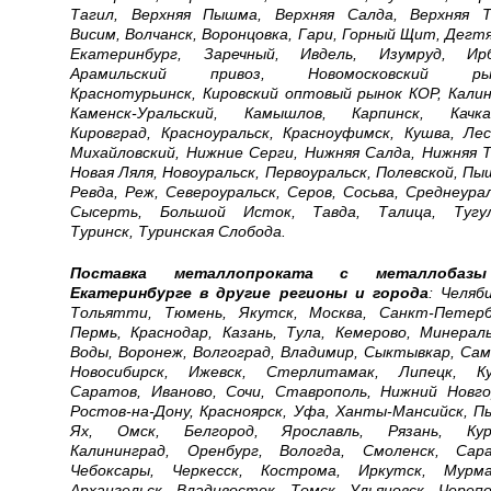
Тагил, Верхняя Пышма, Верхняя Салда, Верхняя Т
Висим, Волчанск, Воронцовка, Гари, Горный Щит, Дегтя
Екатеринбург, Заречный, Ивдель, Изумруд, Ир
Арамильский привоз, Новомосковский рын
Краснотурьинск, Кировский оптовый рынок КОР, Калин
Каменск-Уральский, Камышлов, Карпинск, Качка
Кировград, Красноуральск, Красноуфимск, Кушва, Лес
Михайловский, Нижние Серги, Нижняя Салда, Нижняя Т
Новая Ляля, Новоуральск, Первоуральск, Полевской, Пы
Ревда, Реж, Североуральск, Серов, Сосьва, Среднеурал
Сысерть, Большой Исток, Тавда, Талица, Тугу
Туринск, Туринская Слобода.
Поставка металлопроката с металлобаз
Екатеринбурге в другие регионы и города
:
Челяби
Тольятти, Тюмень, Якутск, Москва, Санкт-Петерб
Пермь, Краснодар, Казань, Тула, Кемерово, Минерал
Воды, Воронеж, Волгоград, Владимир, Сыктывкар, Сам
Новосибирск, Ижевск, Стерлитамак, Липецк, Ку
Саратов, Иваново, Сочи, Ставрополь, Нижний Новго
Ростов-на-Дону, Красноярск, Уфа, Ханты-Мансийск, П
Ях, Омск, Белгород, Ярославль, Рязань, Кур
Калининград, Оренбург, Вологда, Смоленск, Сара
Чебоксары, Черкесск, Кострома, Иркутск, Мурма
Архангельск, Владивосток, Томск, Ульяновск, Черепо