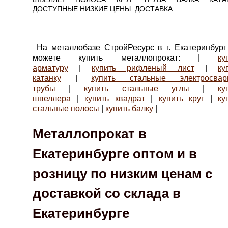
ДОСТУПНЫЕ НИЗКИЕ ЦЕНЫ. ДОСТАВКА.
На металлобазе СтройРесурс в г. Екатеринбур
можете купить металлопрокат: |
ку
арматуру
|
купить рифленый лист
|
ку
катанку
|
купить стальные электросвар
трубы
|
купить стальные углы
|
ку
швеллера
|
купить квадрат
|
купить круг
|
ку
стальные полосы
|
купить балку
|
Металлопрокат в
Екатеринбурге оптом и в
розницу по низким ценам с
доставкой со склада в
Екатеринбурге