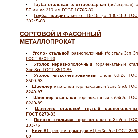
Труба стальная электросварная
(эл/сварная) о
57 мм до 219 мм ГОСТ 10705-80
Труба профильная
от 15х15 до 180х180 ГОС
30245-03
СОРТОВОЙ И ФАСОННЫЙ
МЕТАЛЛОПРОКАТ
Уголок стальной
равнополочный г/к сталь 3сп 3п
ГОСТ 8509-93
Уголок неравнополочный
горячекатаный стал
3пс 3сп ГОСТ 8510-86
Уголок низколегированный
сталь 09г2с ГОС
8509-93
Швеллер стальной
горячекатаный 3сп5 3пс5 ГОС
8240-97
Швеллер стальной
горячекатаный ст09г2с ГОС
8240-89
Швеллер стальной гнутый равнополочны
ГОСТ 8278-83
Полоса стальная
горячекатаная ст3кп/пс ГОС
103-76
Круг А1
(гладкая арматура А1) ст3сп/пс ГОСТ 2590
88