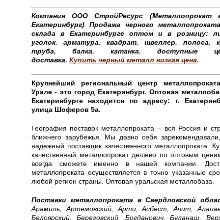
Компания
OOO
СтройРесурс (Металлопрокат 
Екатеринбург) Продажа черного металлопрокат
склада в Екатеринбурге оптом и в розницу: л
уголок. арматура. квадрат. швеллер. полоса. к
труба. балка. катанка. доступные це
доставка.
Купить черный металл низкая цена
.
Крупнейший региональный центр металлопрокат
Урале - это город Екатеринбург. Оптовая металлоба
Екатеринбурге находится по адресу: г. Екатеринб
улица Шоферов 5а.
География поставок металлопроката – вся Россия и ст
ближнего зарубежья. Мы давно себя зарекомендовали,
надежный поставщик качественного металлопроката.
Ку
качественный металлопрокат дешево по оптовым цена
всегда сможете именно в нашей компании. Дост
металлопроката осуществляется в точно указанные сро
любой регион страны. Оптовая уральская металлобаза.
Поставки металлопроката в Свердловской обла
Арамиль, Артемовский, Арти, Асбест, Ачит, Алапае
Белоярский, Березовский, Богданович, Буланаш, Вер