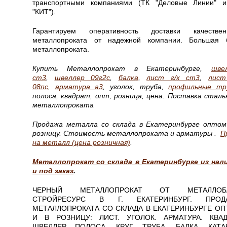
транспортными компаниями (ТК "Деловые Линии" 
"КИТ").
Гарантируем оперативность доставки качествен
металлопроката от надежной компании. Большая 
металлопроката.
Купить Металлопрокат в Екатеринбурге,
шве
ст3
,
швеллер 09г2с
,
балка
,
лист г/к ст3
,
лист
08пс
,
арматура а3
, уголок, труба,
профильные тр
полоса, квадрат, опт, розница, цена. Поставка сталь
металлопроката
Продажа металла со склада в Екатеринбурге оптом
розницу.
Стоимость металлопроката и арматуры .
П
на металл (цена розничная)
.
Металлопрокат со склада в Екатеринбурге из нал
и под заказ
.
ЧЕРНЫЙ МЕТАЛЛОПРОКАТ ОТ МЕТАЛЛОБ
СТРОЙРЕСУРС В Г. ЕКАТЕРИНБУРГ. ПРОД
МЕТАЛЛОПРОКАТА СО СКЛАДА В ЕКАТЕРИНБУРГЕ О
И В РОЗНИЦУ: ЛИСТ. УГОЛОК. АРМАТУРА. КВАД
ШВЕЛЛЕР. ПОЛОСА. КРУГ. ТРУБА. БАЛКА. КАТА