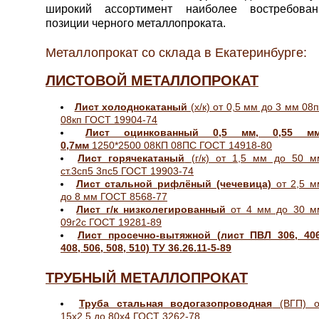
широкий ассортимент наиболее востребован
позиции черного металлопроката.
Металлопрокат со склада в Екатеринбурге:
ЛИСТОВОЙ МЕТАЛЛОПРОКАТ
Лист холоднокатаный
(х/к) от 0,5 мм до 3 мм 08
08кп ГОСТ 19904-74
Лист оцинкованный 0,5 мм, 0,55 мм
0,7мм
1250*2500 08КП 08ПС ГОСТ 14918-80
Лист горячекатаный
(г/к) от 1,5 мм до 50 м
ст.3сп5 3пс5 ГОСТ 19903-74
Лист стальной рифлёный (чечевица)
от 2,5 м
до 8 мм ГОСТ 8568-77
Лист г/к низколегированный
от 4 мм до 30 м
09г2с ГОСТ 19281-89
Лист просечно-вытяжной (лист ПВЛ 306, 406
408, 506, 508, 510) ТУ 36.26.11-5-89
ТРУБНЫЙ МЕТАЛЛОПРОКАТ
Труба стальная водогазопроводная
(ВГП) о
15х2,5 до 80х4 ГОСТ 3262-78