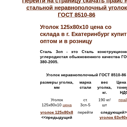
Перейти на страницу скачать прайс 
стальной неравнополочный уголок
ГОСТ 8510-86
Уголок 125х80х10 цена со
склада в г. Екатеринбург купи
оптом и в розницу
Сталь 3сп - это
Сталь
конструкцион
углеродистая обыкновенного качества Г
380-2005.
Уголок неравнополочный ГОСТ 8510-86
размеры уголка,
марка
вес
Цена
мм
стали
уголка
,
тонн
кг.
НД
Уголок
ст.
190 кг/
пра
125х80х10
цена
3сп-5
шт
уголок 125х80х8
перейти
следующий>
<<предыдущий
уголок 63х40