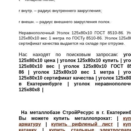
r внутр. – радиус внутреннего закругления;
r внешн. – радиус внешнего закругления полок.
Неравнополочный Уголок 125х80х10 ГОСТ 8510-86. Уг
125х80х10 вес 1 метра по ГОСТу 8510-86. Уголок 125х8
сертификат качества выдается на складе при отгрузке.
Нас находят по поисковым запросам:
уг
125х80х10 цена
| уголок 125х80х10 купить
| уг
125х80х10 вес
| уголок 125х80х10 ГОСТ 85
86
| уголок 125х80х10 вес 1 метра
| уг
125х80х10 сертификат качества
| уголок 125х8
в Екатеринбурге
| уголок неравнополоч
125х80х8
|
На металлобазе СтройРесурс в г. Екатеринб
Вы можете купить металлопрокат: |
ку
арматуру
|
купить рифленый лист
|
ку
катанку
|
купить стальные электросвар