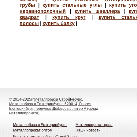
трубы
|
купить стальные углы
|
купить уг
неравнополочный
|
купить швеллера
|
ку
квадрат
|
купить круг
|
купить сталь
полосы
|
купить балку
|
© 2014-2025гг.
Металлобаза СтройРесурс
.
Металлобаза в Екатеринбурге: 620014, Россия,
Екатеринбург, переулок Шоферов 5 литер А (склад
металлопроката)
Металлобаза в Екатеринбурге
Металлопрокат цена
Металлопрокат оптом
Наши новости
Контакты металлобазы СтройРесурс