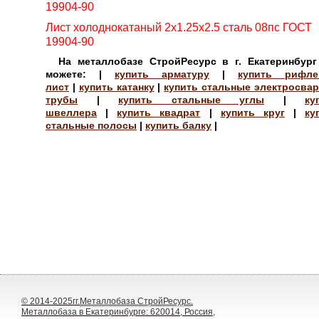
19904-90
Лист холоднокатаный 2х1.25х2.5 сталь 08пс ГОСТ
19904-90
На металлобазе СтройРесурс в г. Екатеринбур
можете:
|
купить арматуру
|
купить рифле
лист
|
купить катанку
|
купить стальные электросва
трубы
|
купить стальные углы
|
ку
швеллера
|
купить квадрат
|
купить круг
|
ку
стальные полосы
|
купить балку
|
© 2014-2025гг.
Металлобаза СтройРесурс
.
Металлобаза в Екатеринбурге: 620014, Россия,