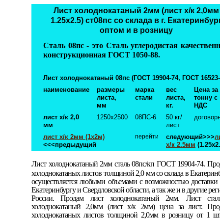
Лист холоднокатаный 2мм (лист х/к 2,0мм
1.25х2.5) ст08пс со склада в г. Екатеринбур
оптом и в розницу
Сталь 08пс - это Сталь углеродистая качествен
конструкционная ГОСТ 1050-88
.
Лист холоднокатаный 08пс (ГОСТ 19904-74, ГОСТ 16523-
наименование
размеры
марка
вес
Цена за
листа,
стали
листа
,
тонну с
мм
кг.
НДС
лист х/к 2,0
1250х2500
08ПС-6
50 кг/
договор
мм
лист
лист х/к 2мм (1х2м)
перейти
следующий>>>
л
<
<<предыдущий
х/к 2.5мм
(1.25х2.
Лист холоднокатаный 2мм сталь 08пс/кп ГОСТ 19904-74.
Про
холоднокатаных листов толщиной 2,0 мм со склада в Екатерин
осуществляется любыми объемами с возможностью доставки 
Екатеринбургу и Свердловской области, а так же и в другие ре
России. Продам лист холоднокатаный 2мм. Лист стал
холоднокатаный 2,0мм (лист х/к 2мм) цена за лист. Про
холоднокатаных листов толщиной 2,0мм в розницу от 1 шт