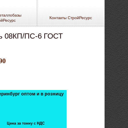
еталлобазы
Контакты СтройРесурс
ойРесурс
аль 08КП/ПС-6 ГОСТ
90
теринбург оптом и в розницу
Цена за тонну с НДС