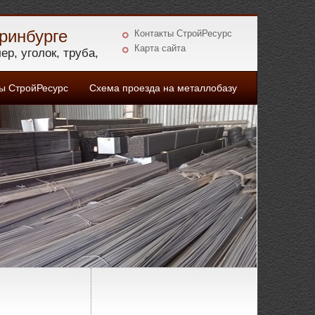
ринбурге
Контакты СтройРесурс
Карта сайта
р, уголок, труба,
 СтройРесурс
Схема проезда на металлобазу