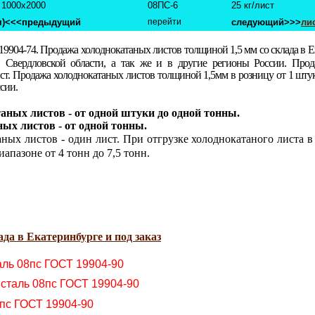
1000х2000
08ПС-6
25 кг/лист
м)
<<<предыдущий
перейти
следующий>>>
лис
19904-74.
Продажа холоднокатаных листов толщиной 1,5 мм со склада в 
и Свердловской области, а так же и в другие регионы России. Прод
лист. Продажа холоднокатаных листов толщиной 1,5мм в розницу от 1 шту
сии.
ных листов - от одной штуки до одной тонны.
ых листов - от одной тонны.
ых листов - один лист. При отгрузке холоднокатаного листа в
иапазоне от 4 тонн до 7,5 тонн.
да в Екатеринбурге и под заказ
аль 08пс ГОСТ 19904-90
 сталь 08пс ГОСТ 19904-90
8пс ГОСТ 19904-90