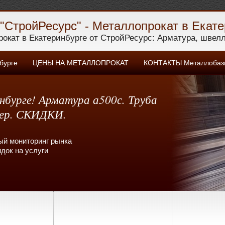
"СтройРесурс" - Металлопрокат в Екате
окат в Екатеринбурге от СтройРесурс: Арматура, швелле
бурге
ЦЕНЫ НА МЕТАЛЛОПРОКАТ
КОНТАКТЫ Металлобазы
бурге! Арматура а500с. Труба
лер. СКИДКИ.
ый мониторинг рынка
док на услуги