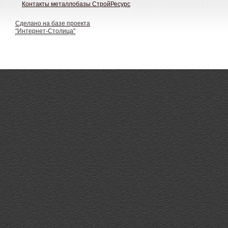
Контакты металлобазы СтройРесурс
Сделано на базе проекта
"Интернет-Столица"