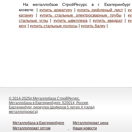
На металлобазе СтройРесурс в г. Екатеринбур
можете: |
купить арматуру
|
купить рифленый лист
|
к
катанку
|
купить стальные электросварные трубы
|
ку
стальные углы
|
купить швеллера
|
купить квадрат
|
к
круг
|
купить стальные полосы
|
купить балку
|
© 2014-2025гг.
Металлобаза СтройРесурс
.
Металлобаза в Екатеринбурге: 620014, Россия,
Екатеринбург, переулок Шоферов 5 литер А (склад
металлопроката)
Металлобаза в Екатеринбурге
Металлопрокат цена
Металлопрокат оптом
Наши новости