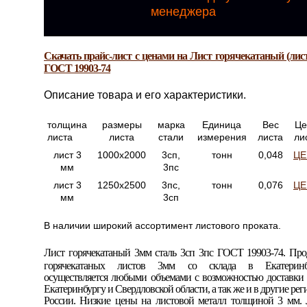
менеджера
Скачать прайс-лист с ценами на Лист горячекатаный (лист
ГОСТ 19903-74
Описание товара и его характеристики.
толщина
размеры
марка
Единица
Вес
Це
листа
листа
стали
измерения
листа
ли
лист 3
1000х2000
3сп,
тонн
0,048
ЦЕ
мм
3пс
лист 3
1250х2500
3пс,
тонн
0,076
ЦЕ
мм
3сп
В наличии широкий ассортимент листового проката.
Лист горячекатаный 3мм сталь 3сп 3пс ГОСТ 19903-74.
Про
горячекатаных листов 3мм со склада в Екатеринб
осуществляется любыми объемами с возможностью доставки 
Екатеринбургу и Свердловской области, а так же и в другие ре
России. Низкие цены на листовой металл толщиной 3 мм. 