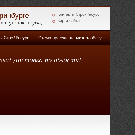
ринбурге
Контакты СтройРесурс
Карта сайта
р, уголок, труба,
 СтройРесурс
Схема проезда на металлобазу
зка! Доставка по области!