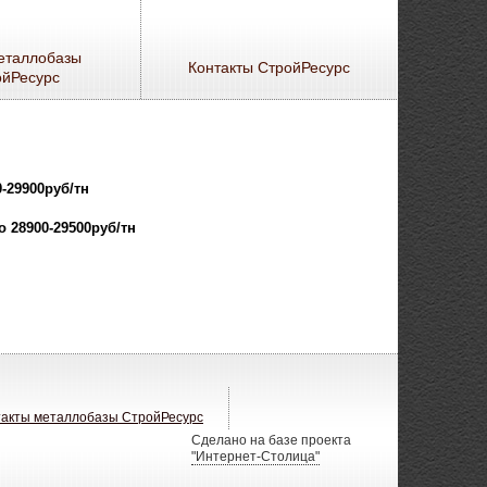
еталлобазы
Контакты СтройРесурс
ойРесурс
0-29900
руб/тн
о 28900-29500
руб/тн
такты металлобазы СтройРесурс
Сделано на базе проекта
"Интернет-Столица"