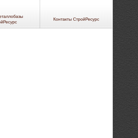
еталлобазы
Контакты СтройРесурс
ойРесурс