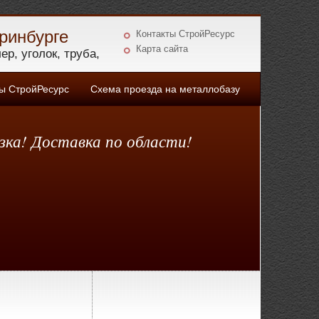
ринбурге
Контакты СтройРесурс
Карта сайта
р, уголок, труба,
 СтройРесурс
Схема проезда на металлобазу
зка! Доставка по области!